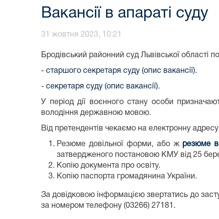
Вакансії в апараті суду
31 жовтня 2023, 10:21
Бродівський районний суд Львівської області по
-
старшого секретаря суду (опис вакансії)
.
-
секретаря суду (опис вакансії).
У період дії воєнного стану особи призначаю
володіння державною мовою.
Від претендентів чекаємо на електронну адрес
Резюме довільної форми, або ж
резюме в
затвердженого постановою КМУ від 25 бере
Копію документа про освіту.
Копію паспорта громадянина України.
За довідковою інформацією звертатись до заст
за номером телефону (03266) 27181.