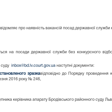
відомляє про наявність вакансій посад державної служби к
ться на посади державної служби без конкурсного відб
у суду
inbox@bd.lv.court.gov.ua
наступні документи:
становленого зразка
відповідно до Порядку проведення 
зня 2016 року № 246,
упника керівника апарату Бродівського районного суду Ль