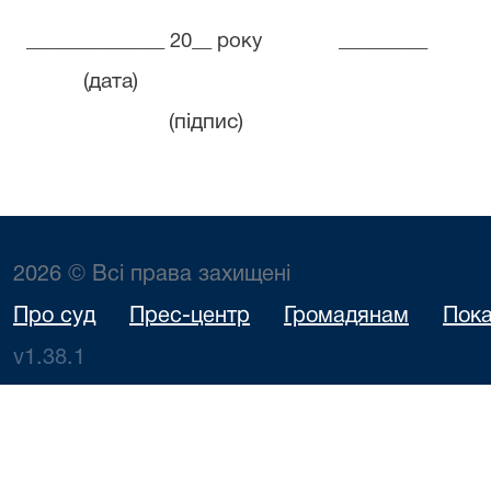
______________ 20__ року
_________
(дата)
(підпис)
2026 © Всі права захищені
Про суд
Прес-центр
Громадянам
Пока
v1.38.1