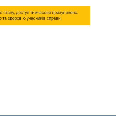
го стану, доступ тимчасово призупинено.
 та здоров’ю учасників справи.