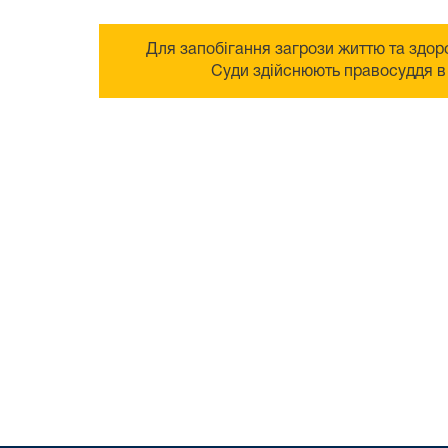
Для запобігання загрози життю та здоро
Суди здійснюють правосуддя в 