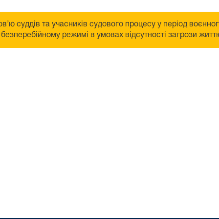
в’ю суддів та учасників судового процесу у період воєнно
безперебійному режимі в умовах відсутності загрози життю