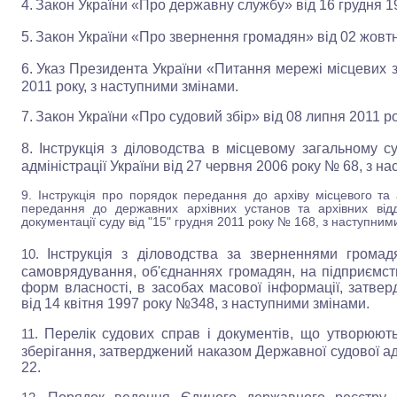
4.
Закон України «Про державну службу» від 16 грудня 19
5.
Закон України «Про звернення громадян» від 02 жовтн
6.
Указ Президента України «Питання мережі
місцевих
2011 року, з наступними змінами.
7.
Закон України «Про судовий збір» від 08 липня 2011 ро
8.
Інструкція з діловодства в місцевому загальному с
адміністрації України від 27 червня 2006 року № 68, з н
9. Інструкція про порядок передання до архіву місцевого та 
передання до державних архівних установ та архівних відд
документації суду від
"15" грудня 2011 року № 168, з наступним
Інструкція з діловодства за зверненнями грома
10.
самоврядування, об'єднаннях громадян, на підприємств
форм власності, в засобах масової інформації, затвер
від 14 квітня 1997 року №348, з наступними змінами.
Перелік судових справ і документів, що утворюютьс
11.
зберігання, затверджений наказом Державної судової адм
22.