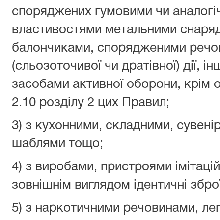
споряджених гумовими чи аналогі
властивостями метальними снаряда
балончиками, спорядженими речов
(сльозоточивої чи дратівної) дії, 
засобами активної оборони, крім о
2.10 розділу 2 цих Правил;
3) з кухонними, складними, сувен
шаблями тощо;
4) з виробами, пристроями імітацій
зовнішнім виглядом ідентичні збр
5) з наркотичними речовинами, ле