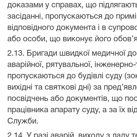
доказами у справах, що підлягают
засіданні, пропускаються до примі
відповідного документа і в супро
або особи, що виконує його обов’я
2.13. Бригади швидкої медичної д
аварійної, рятувальної, інженерно
пропускаються до будівлі суду (з
вихідні та святкові дні) за пред’я
посвідчень або документів, що пос
працівника апарату суду, а за їх ві
Служби.
2.14. У разі аварій, виходу з ладу 