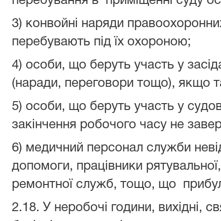
перебування в приміщенні суду ос
3) конвойні наряди правоохоронних
перебувають під їх охороною;
4) особи, що беруть участь у засі
(наради, переговори тощо), якщо т
5) особи, що беруть участь у судов
закінчення робочого часу не завер
6) медичний персонал служби неві
допомоги, працівники рятувальної, 
ремонтної служб, тощо, що прибу
2.18. У неробочі години, вихідні, с