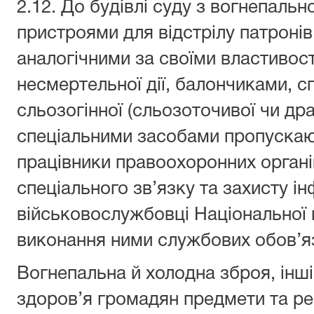
2.12. До будівлі суду з вогнепаль
пристроями для відстрілу патронів
аналогічними за своїми властиво
несмертельної дії, балончиками,
сльозогінної (сльозоточивої чи драт
спеціальними засобами пропускаю
працівники правоохоронних орган
спеціального зв’язку та захисту ін
військовослужбовці Національної г
виконання ними службових обов’яз
Вогнепальна й холодна зброя, інші
здоров’я громадян предмети та ре