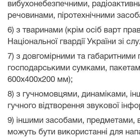
вибухонебезпечними, радіоактивн
речовинами, піротехнічними засо
6) з тваринами (крім осіб варт пра
Національної гвардії України зі с
7) з довгомірними та габаритними 
господарськими сумками, пакетами
600х400х200 мм);
8) з гучномовцями, динаміками, і
гучного відтворення звукової інфо
9) іншими засобами, предметами, 
можуть бути використанні для нап