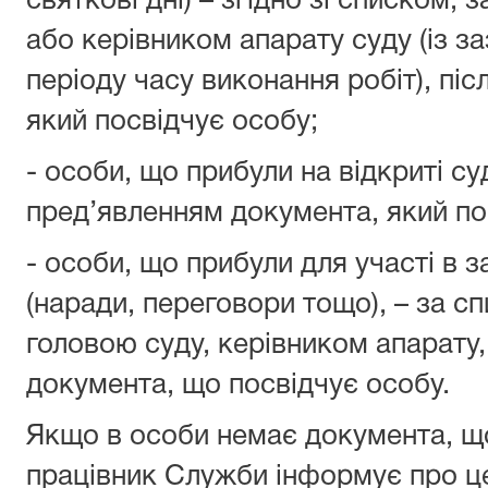
святкові дні) – згідно зі списком
або керівником апарату суду (із 
періоду часу виконання робіт), пі
який посвідчує особу;
- особи, що прибули на відкриті су
пред’явленням документа, який по
- особи, що прибули для участі в з
(наради, переговори тощо), – за с
головою суду, керівником апарату,
документа, що посвідчує особу.
Якщо в особи немає документа, що
працівник Служби інформує про це