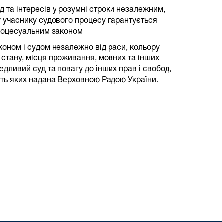
д та інтересів у розумні строки незалежним,
у учаснику судового процесу гарантується
 процесуальним законом
оном і судом незалежно від раси, кольору
о стану, місця проживання, мовних та інших
дливий суд та повагу до інших прав і свобод,
сть яких надана Верховною Радою України.