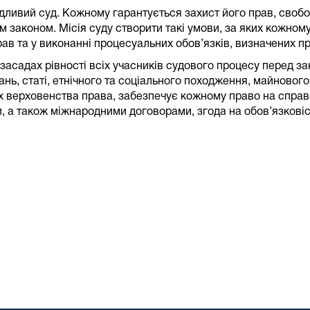
дливий суд. Кожному гарантується захист його прав, свобо
 законом. Місія суду створити такі умови, за яких кожном
прав та у виконанні процесуальних обов’язків, визначених
садах рівності всіх учасників судового процесу перед зак
нань, статі, етнічного та соціального походження, майновог
х верховенства права, забезпечує кожному право на справе
и, а також міжнародними договорами, згода на обов’язкові