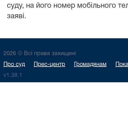
суду, на його номер мобільного те
заяві.
2026 © Всі права захищені
Про суд
Прес-центр
Громадянам
Пока
v1.38.1