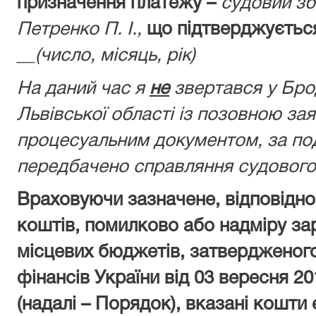
призначення платежу –
судовий зб
Петренко П. І.,
що підтверджуєтьс
__(число, місяць, рік)
На даний час я
не
звертався у Бро
Львівської області із позовною за
процесуальним документом, за по
передбачено справляння судового
Враховуючи зазначене, відповідн
коштів, помилково або надміру за
місцевих бюджетів, затвердженог
фінансів України від 03 вересня 20
(надалі – Порядок), вказані кошти