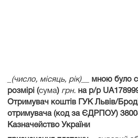
_(число, місяць, рік)__
мною було с
розмірі (
сума
)
грн.
на р/р UA17899
Отримувач коштів ГУК Львiв/Броді
отримувача (код за ЄДРПОУ) 3800
Казначейство України