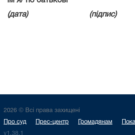
ім’я/ по батькові
(дата) (підпис)
2026 © Всі права захищені
Про суд
Прес-центр
Громадянам
Пока
v1.38.1