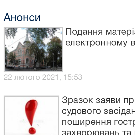
Анонси
Подання матеріа
електронному в
22 лютого 2021, 15:53
Зразок заяви пр
судового засідан
поширення гост
захворювань та