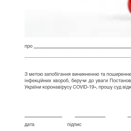
про
_________________________________________
_____________________________________________
З метою запобігання виникненню та поширенню
інфекційних хвороб, беручи до уваги Постано
України коронавірусу COVID-19», прошу суд відк
________________ _____________ ______
дата підпис /ПІ