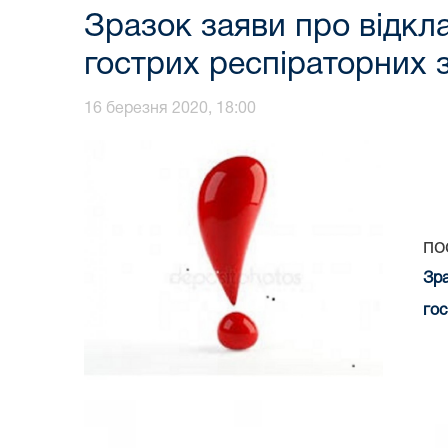
Зразок заяви про відкла
гострих респіраторних 
16 березня 2020, 18:00
по
Зра
гос