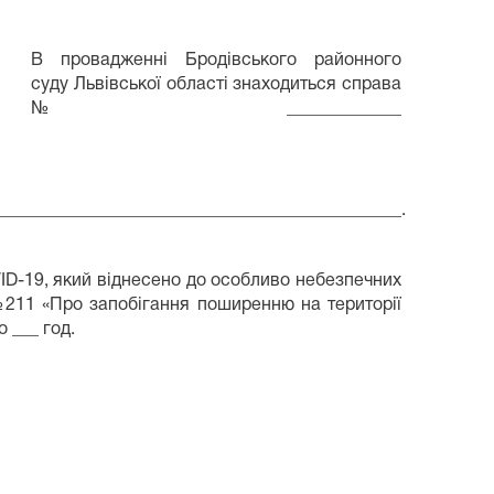
В провадженні Бродівського районного
суду Львівської області знаходиться справа
№_____________
______________________________________________.
D-19, який віднесено до особливо небезпечних
№211 «Про запобігання поширенню на території
 ___ год.