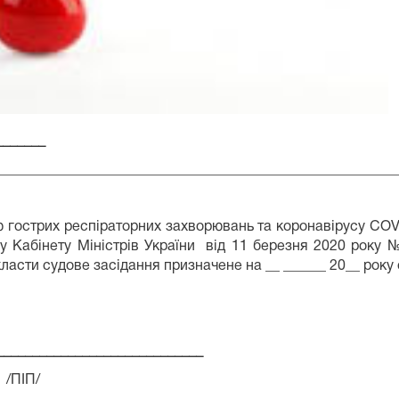
_______
________________________________________________________
 гострих респіраторних захворювань та коронавірусу COVI
ву Кабінету Міністрів України від 11 березня 2020 року 
ласти судове засідання призначене на __ ______ 20__ року о
________________________
П/