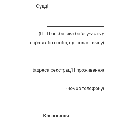
Судді ________________________
_________________________
(П.І.П особи, яка бере участь у
справі або особи, що подає заяву)
_________________________
(адреса реєстрації і проживання)
_________________________
(номер телефону)
Клопотання