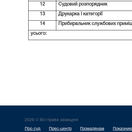
12
Судовий розпорядник
13
Друкарка І категорії
14
Прибиральник службових примі
усього:
2026 © Всі права захищені
Про суд
Прес-центр
Громадянам
Показники