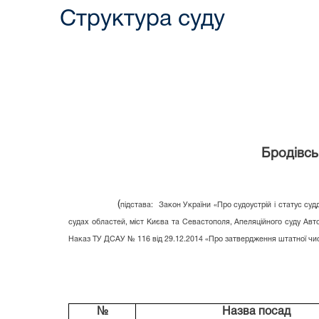
Структура суду
Бродівськ
(
підстава: Закон України «Про судоустрій і статус суд
судах областей, міст Києва та Севастополя, Апеляційного суду Авт
Наказ ТУ ДСАУ № 116 від 29.12.2014 «Про затвердження штатної чисел
№
Назва посад