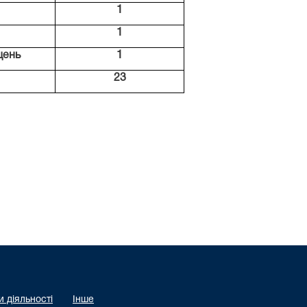
1
1
щень
1
23
 діяльності
Інше