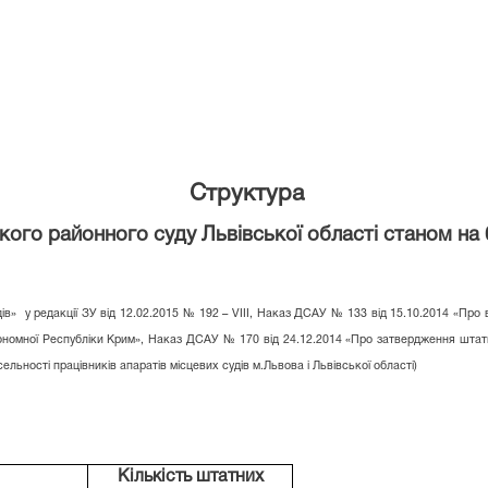
Структура
ого районного суду Львівської області станом на 
дів» у редакції ЗУ від 12.02.2015 № 192 –
VI
ІІ, Наказ ДСАУ № 133 від 15.10.2014 «Про в
ономної Республіки Крим», Наказ ДСАУ № 170 від 24.12.2014 «Про затвердження штатної
ьності працівників апаратів місцевих судів м.Львова і Львівської області)
Кількість штатних