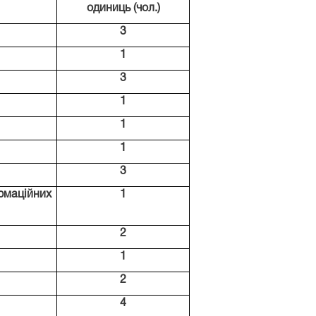
одиниць (чол.)
3
1
3
1
1
1
3
маційних
1
2
1
2
4