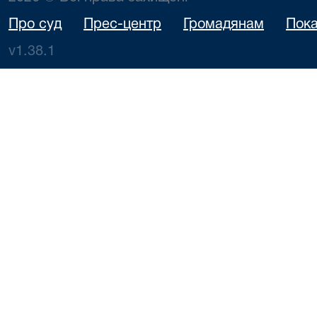
Про суд
Прес-центр
Громадянам
Пока
v1.38.1