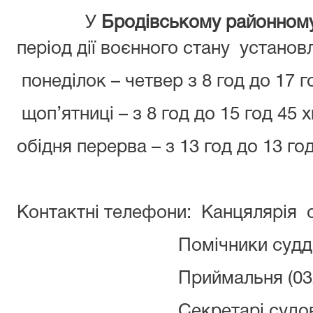
У
Бродівському районному
період дії воєнного стану установ
понеділок – четвер з 8 год до 17 г
щоп’ятниці – з 8 год до 15 год 45 х
обідня перерва – з 13 год до 13 год
Контактні телефони: Канцялярія с
Помічники суддів (032
Приймальня (03266) 
Секретарі судового засід