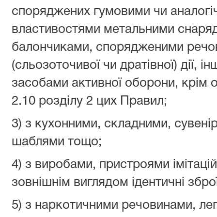
споряджених гумовими чи аналогі
властивостями метальними снаряда
балончиками, спорядженими речов
(сльозоточивої чи дратівної) дії, 
засобами активної оборони, крім о
2.10 розділу 2 цих Правил;
3) з кухонними, складними, сувен
шаблями тощо;
4) з виробами, пристроями імітацій
зовнішнім виглядом ідентичні збр
5) з наркотичними речовинами, ле