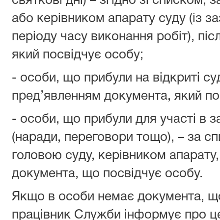
святкові дні) – згідно зі списком
або керівником апарату суду (із 
періоду часу виконання робіт), пі
який посвідчує особу;
- особи, що прибули на відкриті су
пред’явленням документа, який по
- особи, що прибули для участі в з
(наради, переговори тощо), – за с
головою суду, керівником апарату,
документа, що посвідчує особу.
Якщо в особи немає документа, що
працівник Служби інформує про це