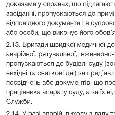
доказами у справах, що підлягают
засіданні, пропускаються до примі
відповідного документа і в супро
або особи, що виконує його обов’я
2.13. Бригади швидкої медичної д
аварійної, рятувальної, інженерно
пропускаються до будівлі суду (з
вихідні та святкові дні) за пред’я
посвідчень або документів, що пос
працівника апарату суду, а за їх ві
Служби.
2.14. У разі аварій, виходу з ладу 