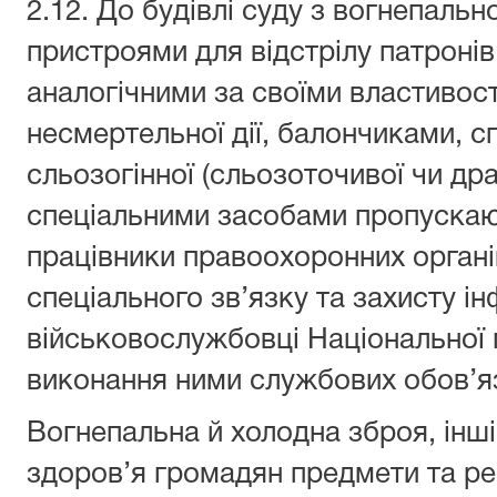
2.12. До будівлі суду з вогнепаль
пристроями для відстрілу патронів
аналогічними за своїми властиво
несмертельної дії, балончиками,
сльозогінної (сльозоточивої чи драт
спеціальними засобами пропускаю
працівники правоохоронних орган
спеціального зв’язку та захисту ін
військовослужбовці Національної г
виконання ними службових обов’яз
Вогнепальна й холодна зброя, інші
здоров’я громадян предмети та ре