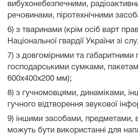
вибухонебезпечними, радіоактивн
речовинами, піротехнічними засо
6) з тваринами (крім осіб варт пра
Національної гвардії України зі с
7) з довгомірними та габаритними 
господарськими сумками, пакетами
600х400х200 мм);
8) з гучномовцями, динаміками, і
гучного відтворення звукової інфо
9) іншими засобами, предметами, 
можуть бути використанні для нап