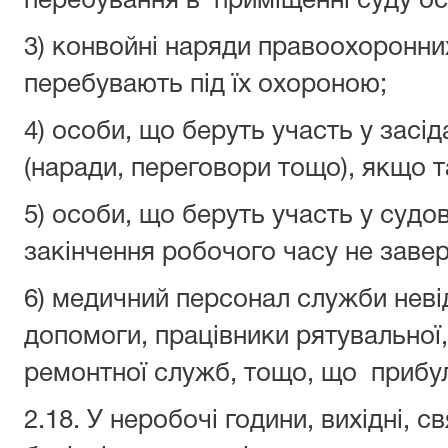
перебування в приміщенні суду ос
3) конвойні наряди правоохоронних
перебувають під їх охороною;
4) особи, що беруть участь у засі
(наради, переговори тощо), якщо т
5) особи, що беруть участь у судов
закінчення робочого часу не завер
6) медичний персонал служби неві
допомоги, працівники рятувальної, 
ремонтної служб, тощо, що прибу
2.18. У неробочі години, вихідні, с