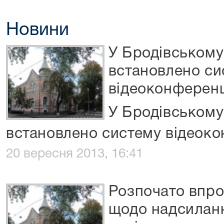
Новини
У Бродівському
встановлено си
відеоконференц
У Бродівському
встановлено систему відеок
20 вересня 2013, 16:41
Розпочато впр
щодо надсилан