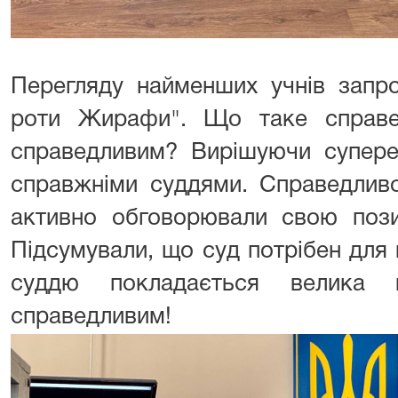
Перегляду найменших учнів запр
роти Жирафи". Що таке справе
справедливим? Вирішуючи супере
справжніми суддями. Справедливо
активно обговорювали свою пози
Підсумували, що суд потрібен для
суддю покладається велика в
справедливим!