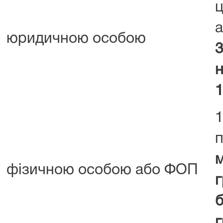
юридичною особою
3
1
1
м
фізичною особою або ФОП
г