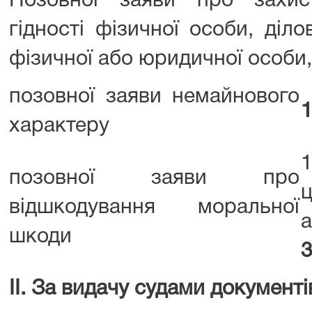
Позовної заяви про захис
гідності фізичної особи, ділов
фізичної або юридичної особи,
позовної заяви немайнового
1
характеру
позовної заяви про
відшкодування моральної
шкоди
3
IІ. За видачу судами документі