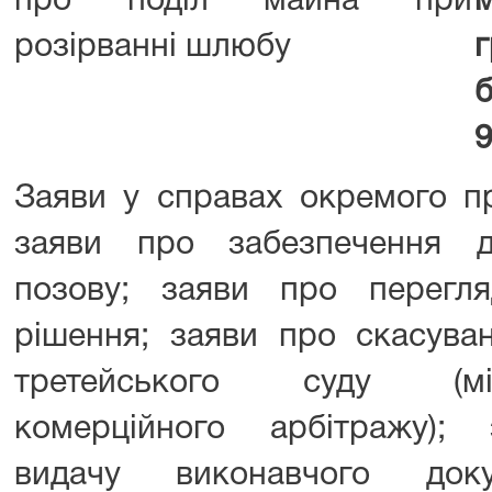
про поділ майна при
розірванні шлюбу
г
9
Заяви у справах окремого п
заяви про забезпечення д
позову; заяви про перегля
рішення; заяви про скасува
третейського суду (між
комерційного арбітражу);
видачу виконавчого док