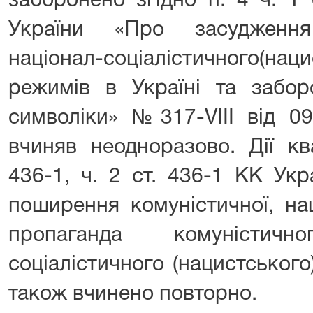
заборонено згідно п. 4 ч. 1 
України «Про засудження
націонал-соціалістичного(нац
режимів в Україні та забор
символіки» №317-VIII від 09.
вчиняв неодноразово. Дії кв
436-1, ч. 2 ст. 436-1 КК Укр
поширення комуністичної, на
пропаганда комуністич
соціалістичного (нацистського
також вчинено повторно.