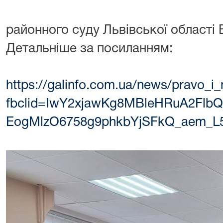
районного суду Львівської області 
Детальніше за посиланням:
https://galinfo.com.ua/news/pravo_
fbclid=IwY2xjawKg8MBleHRuA2Flb
EogMlzO6758g9phkbYjSFkQ_aem_L