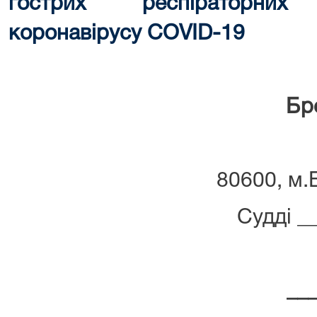
гострих респіраторни
коронавірусу COVID-19
Бр
80600, м.
Судді _
__