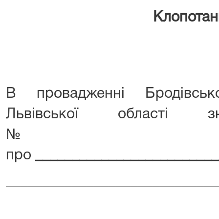
Клопотан
В провадженні Бродівськ
Львівської області зн
№______
про
_________________________
_____________________________