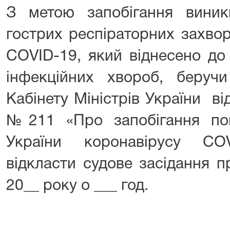
З метою запобігання вини
гострих респіраторних захво
COVID-19, який віднесено до
інфекційних хвороб, беруч
Кабінету Міністрів України в
№211 «Про запобігання по
України коронавірусу CO
відкласти судове засідання п
20__ року о ___ год.