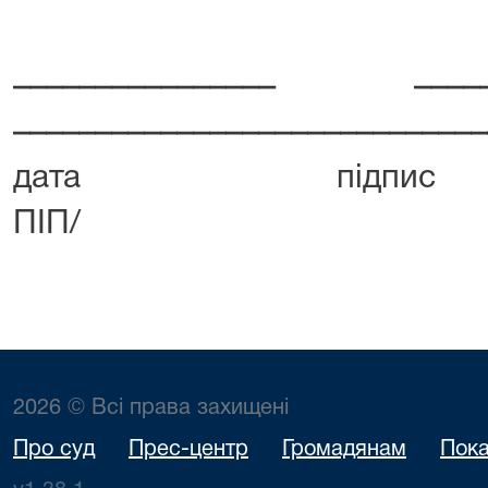
________________ 
_____________________________
дата пі
ПІП/
2026 © Всі права захищені
Про суд
Прес-центр
Громадянам
Пока