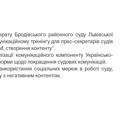
рату Бродівського районного суду Львівської
нікаційному тренінгу для прес-секретарів судів
M, створення контенту".
ізації комунікаційного компоненту Українсько-
форми щодо покращення судових комунікацій.
 використання соціальних мереж в роботі суду,
ту з негативним контентом.