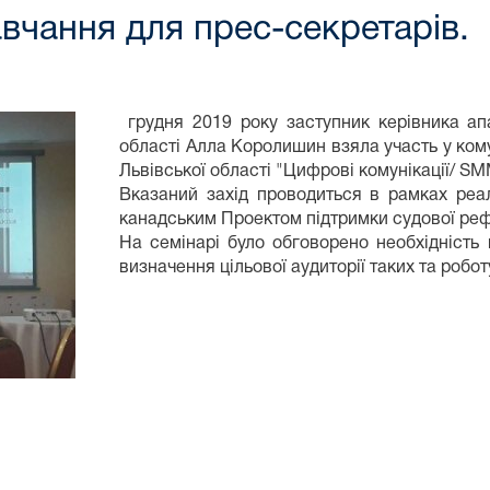
авчання для прес-секретарів.
грудня 2019 року заступник керівника апа
області Алла Королишин взяла участь у кому
Львівської області "Цифрові комунікації/ SM
Вказаний захід проводиться в рамках реал
канадським Проектом підтримки судової ре
На семінарі було обговорено необхідність
визначення цільової аудиторії таких та робо