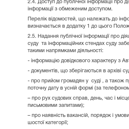
2.4. Доступ до публічної інформації про д
інформації з обмеженим доступом.
Перелік відомостей, що належать до інфор
визначається в додатку 1 до цього Поло
2.5. Надання публічної інформації про ді
суду
та інформаційних стендах суду за
такими напрямками діяльності:
- інформацію довідкового характеру з Ав
- документів, що зберігаються в архіві су
- про прийом громадян у
суді , а також 
поточну дату в усній формі (за телефоном
– про рух судових справ, день, час і місц
письмовими запитами);
– про наявність вакансій, порядок і ум
шостої категорії;