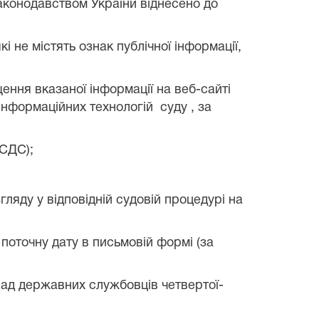
аконодавством України віднесено до
 не містять ознак публічної інформації,
ення вказаної інформації на веб-сайті
 інформаційних технологій
суду , за
АСДС);
згляду у відповідній судовій процедурі на
а поточну дату в письмовій формі (за
сад державних службовців четвертої-