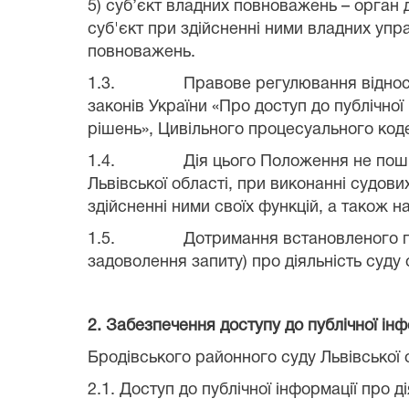
5) суб’єкт владних повноважень – орган
суб'єкт при здійсненні ними владних упр
повноважень.
1.3.
Правове регулювання відноси
законів України «Про доступ до публічної
рішень», Цивільного процесуального код
1.4.
Дія цього Положення не пош
Львівської області
, при виконанні судов
здійсненні ними своїх функцій, а також н
1.5.
Дотримання встановленого по
задоволення запиту) про діяльність суду
2. Забезпечення доступу до публічної інф
Бродівського районного суду Львівської 
2.1. Доступ до публічної інформації про 