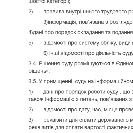
шостої категорії;
2)
правила внутрішнього трудового р
3)інформація, пов’язана з розглядом
4)дані про порядок складання та подання
5)
відомості про систему обліку, види 
6) інші відомості про діяльні
сть
суду
3.4. Рішення суду розміщуються в Єдино
рішень»;
3.5. У приміщенні
суду на інформаційном
1)
дані про порядок роботи суду , що
також інформацію з питань, пов’язаних з 
2)
відомості про дату, час, місце про
3)
реквізити для сплати державного м
реквізитів для сплати вартості фактичних