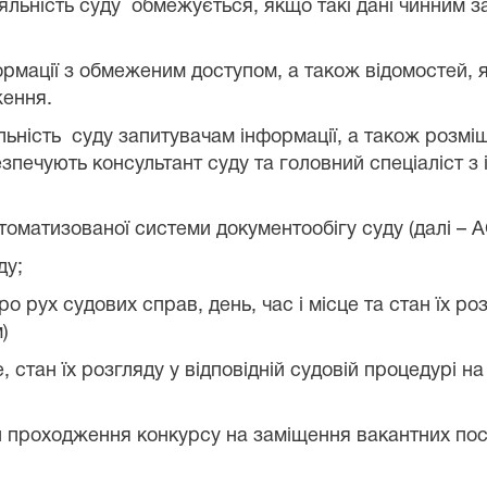
іяльність суду
обмежується, якщо такі дані чинним з
мації з обмеженим доступом, а також відомостей, які
ження.
яльність
суду запитувачам інформації, а також розміщ
безпечують
консультант суду
та головний спеціаліст з
томатизованої системи документообігу суду (далі – 
ду;
про рух судових справ, день, час і місце та стан їх ро
)
е, стан їх розгляду у відповідній судовій процедурі н
ови проходження конкурсу на заміщення вакантних по