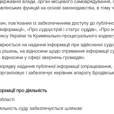
 державної влади, орган місцевого самоврядування, 
авлінських функцій на основі законодавства, в тому 
н, пов’язаних із забезпеченням доступу до публічної
 інформації», «Про судоустрій і статус суддів», «Про
ексу України та Кримінально-процесуального кодексу
ирюється на надання інформації при здійсненні суд
их рішень, на відносини щодо отримання інформації 
а відносини у сфері звернень громадян.
рядку надання публічної інформації (опрацювання, 
 організовує і забезпечує керівник апарату
Бродівськ
ормації про діяльність
області
діяльність суду забезпечується шляхом: