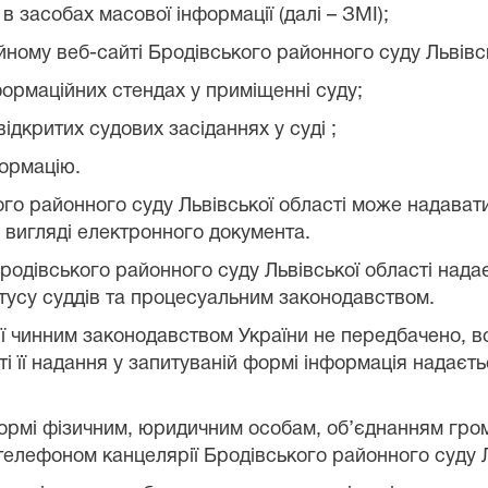
в засобах масової інформації (далі – ЗМІ);
ійному веб-сайті
Бродівського районного суду Львівсь
нформаційних стендах у приміщенні
суду
;
 відкритих судових засіданнях у
суді
;
формацію.
го районного суду Львівської області
може надаватис
у вигляді електронного документа.
родівського районного суду Львівської
області нада
тусу суддів та процесуальним законодавством.
ї чинним законодавством України не передбачено, во
і її надання у запитуваній формі інформація надаєть
формі фізичним, юридичним особам, об’єднанням гром
 телефоном канцелярії
Бродівського районного суду Л