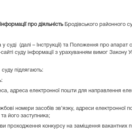
 інформації про діяльність
Бродівського районного су
 у суді
(далі – Інструкції) та Положення про апарат
сайті суду інформації з урахуванням вимог Закону У
суду підлягають:
ь:
са, адреса електронної пошти для направлення елек
лужбові номери засобів зв’язку, адреси електронної 
 та його заступника;
мови проходження конкурсу на заміщення вакантних 