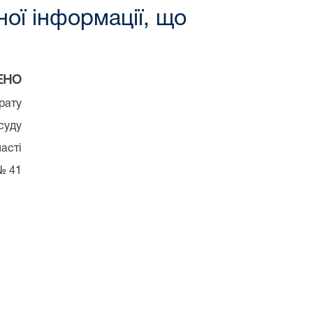
ної інформації, що
ЕНО
рату
суду
ласті
 №
41