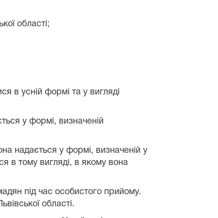
кої області
;
я в усній формі та у вигляді
ється у формі, визначеній
на надається у формі, визначеній у
ся в тому вигляді, в якому вона
адян під час особистого прийому.
ьвівської області
.