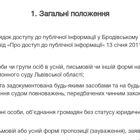
1. Загальні положення
ок доступу до публічної інформації у
Бродівському 
від «Про доступ до публічної інформації» 13 січня 201
би чи групи осіб в усній, письмовій чи іншій формі 
онного суду Львівської області
;
 та задокументована будь-якими засобами та на будь
ення
судом
повноважень, передбачених чинним закон
ичні особи, об’єднання громадян без статусу юридично
мовій або усній формі пропозиції (зауваження), заяв