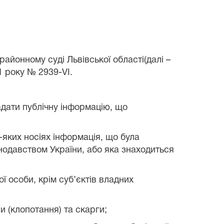
районному суді Львівської області
(далі –
1 року № 2939-VI.
надати публічну інформацію, що
-яких носіях інформація, що була
одавством України, або яка знаходиться
ї особи, крім суб’єктів владних
и (клопотання) та скарги;