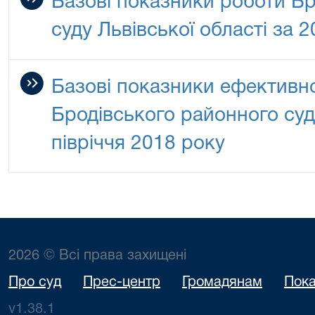
Базові показники роботи Б
суду Львівської області за 2
Базові показники ефективно
Бродівського районного суду
півріччя 2018 року
2026 © Всі права захищені
Про суд
Прес-центр
Громадянам
Пока
v1.38.1