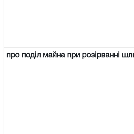
про поділ майна при розірванні ш