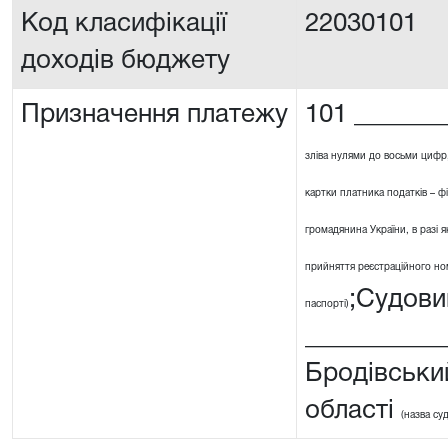
Код класифікації
22030101
доходів бюджету
Призначення платежу
101 _______
зліва нулями до восьми цифр
картки платника податків – ф
громадянина України, в разі я
прийняття реєстраційного номе
;Судови
паспорті)
__________
Бродівськи
області
(назва су