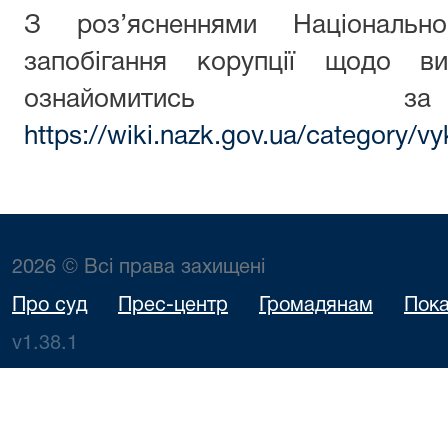
З роз’ясненнями Національн
запобігання корупції щодо ви
ознайомитись з
https://wiki.nazk.gov.ua/category/vy
2026 © Всі права захищені
Про суд
Прес-центр
Громадянам
Пока
v1.38.1