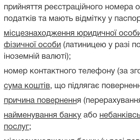
прийняття реєстраційного номера о
податків та мають відмітку у паспорт
місцезнаходження юридичної особ
фізичної особи
(латиницею у разі п
іноземній валюті);
номер контактного телефону (за зг
сума коштів
, що підлягає повернен
причина поверненн
я (перерахуванн
найменування банку
або
небанківс
послуг
;