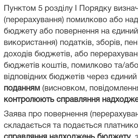
Пунктом 5 розділу I Порядку визна
(перерахування) помилково або над
бюджету або повернення на єдиний 
використання) податків, зборів, пен
доходів бюджетів, або перерахуван
бюджетів коштів, помилково та/або
відповідних бюджетів через єдиний
поданням
(висновком, повідомленн
контролюють справляння надходж
Заява про повернення (перерахува
складається та подається платник
справляння надходжень бюджету
, 