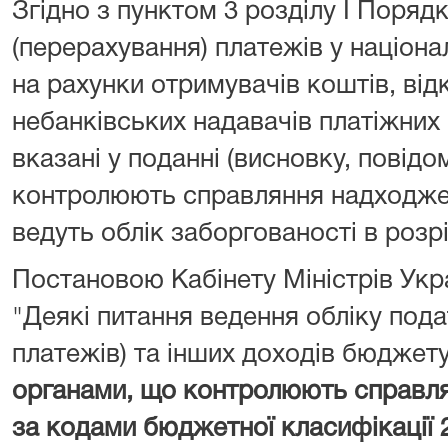
Згідно з пунктом 3 розділу I Поряд
(перерахування) платежів у націона
на рахунки отримувачів коштів, від
небанківських надавачів платіжних 
вказані у поданні (висновку, повідо
контролюють справляння надходжен
ведуть облік заборгованості в розрі
Постановою Кабінету Міністрів Укра
"Деякі питання ведення обліку подат
платежів) та інших доходів бюджет
органами, що контролюють справл
за кодами бюджетної класифікації 