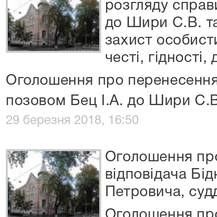
розгляду справи
до Шири С.В. т
захист особист
честі, гідності, 
Оголошення про перенесення
позовом Бец І.А. до Шири С.В
29 березня 2018, 16:50
Оголошення про
відповідача Бі
Петровича, суд
Оголошення про