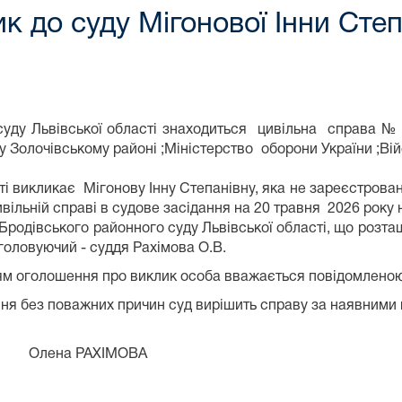
к до суду Мігонової Інни Сте
Львівської області знаходиться цивільна справа № 43
 у Золочівському районі ;Міністерство оборони України ;Ві
викликає Мігонову Інну Степанівну, яка не зареєстрован
у у цивільній справі в судове засідання на 20 травня
одівського районного суду Львівської області, що розташо
головуючий - суддя Рахімова О.В.
м оголошення про виклик особа вважається повідомленою п
я без поважних причин суд вирішить справу за наявними 
кого
 Олена РАХІМОВА