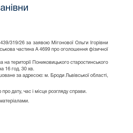
панівни
9/319/26 за заявою Мігонової Ольги Ігорівни
йськова частина А 4699 про оголошення фізичної
а на території Пониковицького старостинського
 2026 року на 16 год. 30 хв.
ване за адресою: м. Броди Львівської області,
ро дату, час і місце розгляду справи.
матеріалами.