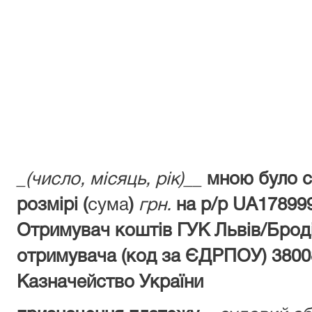
_(число, місяць, рік)__
мною було с
розмірі (
сума
)
грн.
на р/р UA17899
Отримувач коштів ГУК Львiв/Броді
отримувача (код за ЄДРПОУ) 3800
Казначейство України