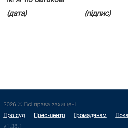
ім’я/ по батькові
(дата) (підпис)
2026 © Всі права захищені
Про суд
Прес-центр
Громадянам
Пока
v1.38.1