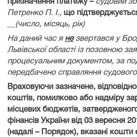
призначення платежу –
судовий зб
Петренко П. І.,
що підтверджуєтьс
__(число, місяць, рік)
На даний час я
не
звертався у Бро
Львівської області із позовною за
процесуальним документом, за по
передбачено справляння судового
Враховуючи зазначене, відповідн
коштів, помилково або надміру за
місцевих бюджетів, затвердженог
фінансів України від 03 вересня 20
(надалі – Порядок), вказані кошти