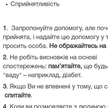
Сприйнятливість
1
. Запропонуйте допомогу, але поч
прийнята, і надайте цю допомогу у т
просить особа.
Не ображайтесь на 
2
. Не робіть висновків на основі
спостережень:
пам’ятайте,
що будь
"ваду" – наприклад, діабет.
3
. Якщо Ви не впевнені у тому, що 
спитайте
.
4
. Коли ви розмовляєте з людиною