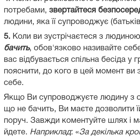
потребами,
звертайтеся безпосеред
людини, яка її супроводжує (батькі
5.
Коли ви зустрічаєтеся з людиною
бачить
, обов'язково називайте себе 
вас відбувається спільна бесіда у г
пояснити, до кого в цей момент ви 
себе.
Якщо Ви супроводжуєте людину з 
що не бачить, Ви маєте дозволити їй
поруч. Завжди коментуйте шлях і м
йдете.
Наприклад
: «
За декілька кро