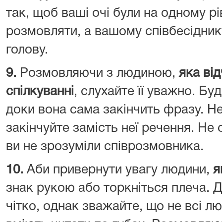
так, щоб ваші очі були на одному р
розмовляти, а вашому співбесідник
голову.
9.
Розмовляючи з людиною,
яка ві
спілкуванні
, слухайте її уважно. Бу
доки вона сама закінчить фразу. Не
закінчуйте замість неї речення. Не
ви не зрозуміли співрозмовника.
10.
Аби привернути увагу людини,
я
знак рукою або торкніться плеча. Див
чітко, однак зважайте, що не всі лю