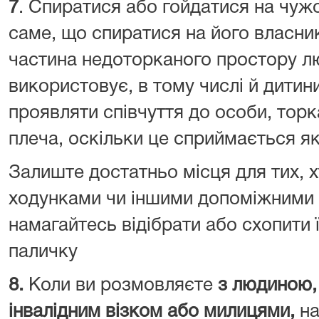
7
. Спиратися або гойдатися на чу
саме, що спиратися на його власник
частина недоторканого простору лю
використовує, в тому числі й дитин
проявляти співчуття до особи, торк
плеча, оскільки це сприймається як
Залиште достатньо місця для тих, 
ходунками чи іншими допоміжними з
намагайтесь відібрати або схопити 
паличку
8.
Коли ви розмовляєте
з людиною,
інвалідним візком або милицями,
на