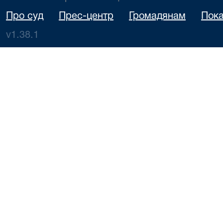
Про суд
Прес-центр
Громадянам
Пока
v1.38.1