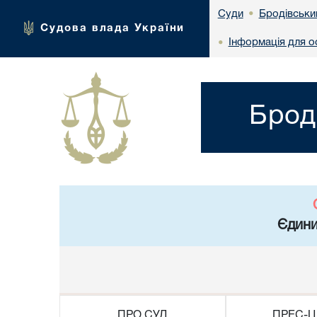
Бродівський
Суди
•
Судова влада України
Інформація для ос
•
Брод
Єдини
ПРО СУД
ПРЕС-Ц