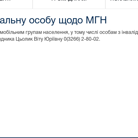
дальну особу щодо МГН
обільним групам населення, у тому числі особам з інвалідн
дника Цьолик Віту Юріївну 0(3266) 2-80-02.